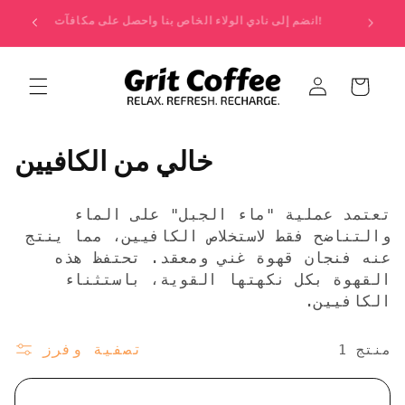
انتقل
إلى
انضم إلى نادي الولاء الخاص بنا واحصل على مكافآت!
المحتوى
عربة
تسجيل
التسوق
الدخول
م
خالي من الكافيين
ج
تعتمد عملية "ماء الجبل" على الماء
م
والتناضح فقط لاستخلاص الكافيين، مما ينتج
عنه فنجان قهوة غني ومعقد. تحتفظ هذه
و
القهوة بكل نكهتها القوية، باستثناء
ع
الكافيين.
ة
تصفية وفرز
1 منتج
: