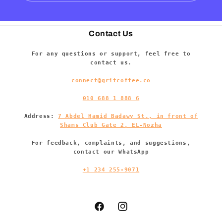
Contact Us
For any questions or support, feel free to
contact us.
connect@gritcoffee.co
010 688 1 888 6
Address:
7 Abdel Hamid Badawy St., in front of
Shams Club Gate 2, EL-Nozha
For feedback, complaints, and suggestions,
contact our WhatsApp
+1 234 255-9071
انستغرام
فيسبوك